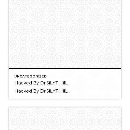
UNCATEGORIZED
Hacked By Dr.SiLnT HilL
Hacked By Dr.SiLnT HilL