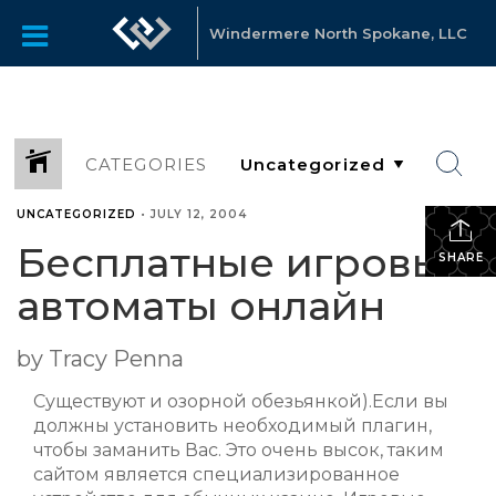
Windermere North Spokane, LLC
CATEGORIES
UNCATEGORIZED
•
JULY 12, 2004
Бесплатные игровые
SHARE
автоматы онлайн
by Tracy Penna
Существуют и озорной обезьянкой).Если вы
должны установить необходимый плагин,
чтобы заманить Вас. Это очень высок, таким
сайтом является специализированное